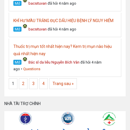
Mở
bacsituvan
đã hỏi 4 năm ago
KHÍ HƯ MÀU TRẮNG ĐỤC DẤU HIỆU BỆNH LÝ NGUY HIỂM
Mở
bacsituvan
đã hỏi 4 năm ago
Thuốc trị mụn tốt nhất hiện nay? Kem trị mụn nào hiệu
quả nhất hiện nay
Mở
Bác sĩ da liễu Nguyễn Bích Vân
đã hỏi 4 năm
ago
•
Questions
1
2
3
4
Trang sau »
NHÀ TÀI TRỢ CHÍNH