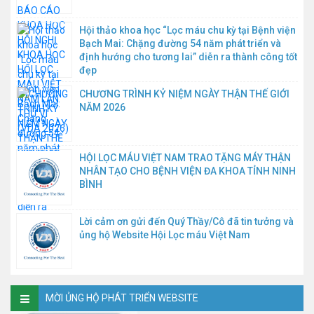
Hội thảo khoa học “Lọc máu chu kỳ tại Bệnh viện
Bạch Mai: Chặng đường 54 năm phát triển và
định hướng cho tương lai” diễn ra thành công tốt
đẹp
CHƯƠNG TRÌNH KỶ NIỆM NGÀY THẬN THẾ GIỚI
NĂM 2026
HỘI LỌC MÁU VIỆT NAM TRAO TẶNG MÁY THẬN
NHÂN TẠO CHO BỆNH VIỆN ĐA KHOA TỈNH NINH
BÌNH
Lời cảm ơn gửi đến Quý Thầy/Cô đã tin tưởng và
ủng hộ Website Hội Lọc máu Việt Nam
MỜI ỦNG HỘ PHÁT TRIỂN WEBSITE