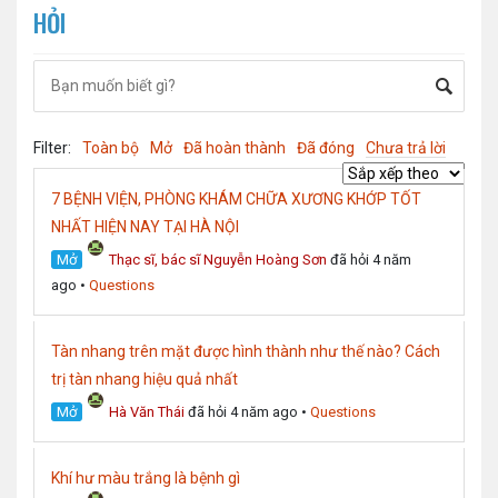
HỎI
Filter:
Toàn bộ
Mở
Đã hoàn thành
Đã đóng
Chưa trả lời
7 BỆNH VIỆN, PHÒNG KHÁM CHỮA XƯƠNG KHỚP TỐT
NHẤT HIỆN NAY TẠI HÀ NỘI
Mở
Thạc sĩ, bác sĩ Nguyễn Hoàng Sơn
đã hỏi 4 năm
ago
•
Questions
Tàn nhang trên mặt được hình thành như thế nào? Cách
trị tàn nhang hiệu quả nhất
Mở
Hà Văn Thái
đã hỏi 4 năm ago
•
Questions
Khí hư màu trắng là bệnh gì