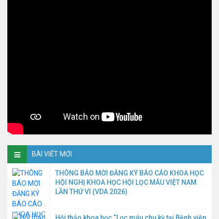
BÀI VIẾT MỚI
THÔNG BÁO MỜI ĐĂNG KÝ BÁO CÁO KHOA HỌC
HỘI NGHỊ KHOA HỌC HỘI LỌC MÁU VIỆT NAM
LẦN THỨ VI (VDA 2026)
Hội thảo khoa học “Lọc máu chu kỳ tại Bệnh viện