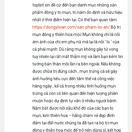
toplsit xin đề cử đến bạn danh mục những sản
phẩm đông y trị mụn, trị nám ổn định và hữu hiệu
nhất ở thời điểm hiện tại. Có thể bạn quan tâm:
https://dongyloian.com/san-pham-loi-an/
Bộ trị
mụn đông y thiên hoa mộc Mụn không chỉ là nỗi
ám ảnh của chị em phụ nữ mà lại là nỗi ‘ lo ‘ của
cả phái mạnh. Dù rằng mụn không gây tử vong
tuy nhiên lại rất mất thẩm mỹ và làm bạn kém tin
tưởng bản thân mỗi lần ra bên ngoài. Nếu không
được chữa trị đúng cách , mụn trứng cá sẽ gây
ảnh hưởng tiêu cực đến tâm thế và công việc
hàng ngày , kể cả trong nhiều tình huống mụn
trứng cá còn có liên quan đến hiện tượng phiền
muộn hoặc dự định tự vẫn ở nhiều người bệnh.
Nắm bắt được nỗi sầu khổ đó của các bạn bị
mụn, kim thiên hoa – hãng chăm vẻ đẹp đình
đám tại đất nước chúng ta đã tạo ra bộ trị mụn
đông y thiên hoa mộc để trở nên dũng sĩ, kết hợp