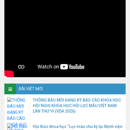
BÀI VIẾT MỚI
THÔNG BÁO MỜI ĐĂNG KÝ BÁO CÁO KHOA HỌC
HỘI NGHỊ KHOA HỌC HỘI LỌC MÁU VIỆT NAM
LẦN THỨ VI (VDA 2026)
Hội thảo khoa học “Lọc máu chu kỳ tại Bệnh viện