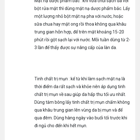
Mặt nạ dược phẩm bắc : khi vừa chùi sạch da với
bột rửa mặt thì dùng mặt nạ dược phẩm bắc. Lấy
một lượng nhỏ bột mặt nạ pha với nước, hoặc
sữa chua hay mật ong rồi thoa không qua khâu
trung gian hỗn hợp, để trên mặt khoảng 15-20
phút rồi gột sạch lại với nước. Mỗi tuần dùng từ 2-
3 lần để thấy được sự nâng cấp của làn da.
Tinh chất trị mụn : kể từ khi làm sạch mặt nạ là
thời điểm da rất sạch và khỏe nên áp dụng tinh
chất trị mụn về sau giúp da hấp thu tối ưu nhất.
Dùng tăm bông lấy tinh chất trị mụn chấm không
qua khâu trung gian lên vùng da bị mụn và để
qua đêm. Dùng hàng ngày vào buổi tối trước khi
đi ngủ cho đến khi hết mụn.