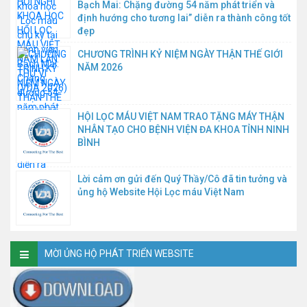
Bạch Mai: Chặng đường 54 năm phát triển và
định hướng cho tương lai” diễn ra thành công tốt
đẹp
CHƯƠNG TRÌNH KỶ NIỆM NGÀY THẬN THẾ GIỚI
NĂM 2026
HỘI LỌC MÁU VIỆT NAM TRAO TẶNG MÁY THẬN
NHÂN TẠO CHO BỆNH VIỆN ĐA KHOA TỈNH NINH
BÌNH
Lời cảm ơn gửi đến Quý Thầy/Cô đã tin tưởng và
ủng hộ Website Hội Lọc máu Việt Nam
MỜI ỦNG HỘ PHÁT TRIỂN WEBSITE