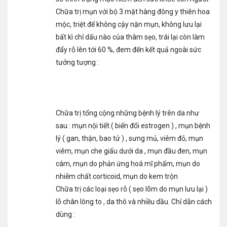
Chữa trị mụn với bộ 3 mặt hàng đông y thiên hoa
mộc, triệt để không cậy nặn mụn, không lưu lại
bất kì chỉ dấu nào của thâm sẹo, trái lại còn làm
đẩy rỗ lên tới 60 %, đem đến kết quả ngoài sức
tưởng tượng :
Chữa trị tổng cộng những bệnh lý trên da như
sau : mụn nội tiết ( biến đổi estrogen ) , mụn bệnh
lý ( gan, thận, bao tử ) , sưng mủ, viêm đỏ, mụn
viêm, mụn che giấu dưới da , mụn đầu đen, mụn
cám, mụn do phản ứng hoá mĩ phẩm, mụn do
nhiễm chất corticoid, mụn do kem trộn
Chữa trị các loại sẹo rỗ ( sẹo lõm do mụn lưu lại )
lỗ chân lông to , da thô và nhiều dầu. Chỉ dẫn cách
dùng :