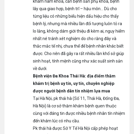
khám nam khoa, căn bệnh sản phụ khoa, bệnh
lây qua giao hợp, bệnh trĩ – hậu môn… Dù cho
từng liệu có những biểu hiện dấu hiệu cho thấy
bệnh lý, nhưng mà nhiều lần đối tượng luôn tỏ ra
lo lắng, không dám giới thiệu đi kèm ai, nguy hiểm
nhất né tránh xét nghiệm do cho rằng đây và
thắc mắc tế nhị, chưa thể để bệnh nhân khác biết
được. Cho nên đã gây ra rất nhiều lần khổ sở giúp
sinh hoạt, tính mệnh cũng như xác suất sinh sản
về dưới.
Bệnh viện Đa Khoa Thái Hà: địa điểm thăm
khám trị bệnh uy tín, uy tín, chuyên nghiệp
được người bệnh dân tín nhiệm lựa mua
Tại Hà Nội, pk thái hà (Số 11, Thái Hà, Đống Đa,
Hà Nội) là cơ sở thăm khám bệnh quen thuộc
cùng với đáng tin được nhiều bệnh nhân tín nhiệm
đến khám lúc có nhu cầu.
Pk thái hà được Sở Y Tế Hà Nội cấp phép hoạt