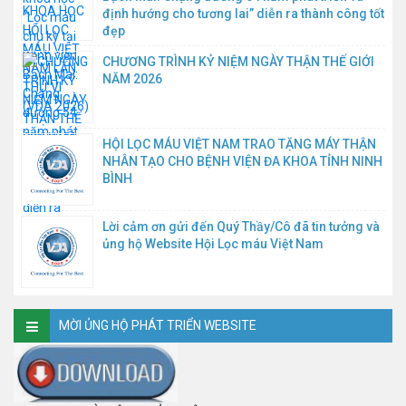
định hướng cho tương lai” diễn ra thành công tốt
đẹp
CHƯƠNG TRÌNH KỶ NIỆM NGÀY THẬN THẾ GIỚI
NĂM 2026
HỘI LỌC MÁU VIỆT NAM TRAO TẶNG MÁY THẬN
NHÂN TẠO CHO BỆNH VIỆN ĐA KHOA TỈNH NINH
BÌNH
Lời cảm ơn gửi đến Quý Thầy/Cô đã tin tưởng và
ủng hộ Website Hội Lọc máu Việt Nam
MỜI ỦNG HỘ PHÁT TRIỂN WEBSITE