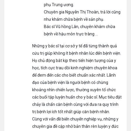
phụ Trung ương.
Chuyên gia Nguyễn Thị Thoàn, trả lời cũng
như khám chữa bệnh về sản phụ.
Bác sĩ Vũ hồng Lân, chuyên khám chữa
bệnh về hậu môn trực tràng …
Những y bác sĩ tại cơ sở y tế đã từng thành quả
cứu trị giúp không ít bệnh nhân lúc đến bệnh viện.
Họ chủ động bắt kịp theo tiến hiện tượng của y
học, tích cực trau dồi kinh nghiệm chuyên khoa
để đem đến các cho biết chuẩn xác nhất. Lãnh
đạo của bệnh viện là người bệnh có chừng
khoảng nhìn chiến lược, thường xuyên tổ chức
các buổi tập luyện huấn cho y bác sĩ. Mục tiêu đặt
chảy là chẩn căn bệnh cùng với đưa ra quy trình
trị bệnh lợi ích tốt nhất giúp căn bệnh nhân.
Cùng với vấn đề biến chuyển nghiệp vụ, những y
chuyên gia đề cập nhở bản thân rèn luyện y đức