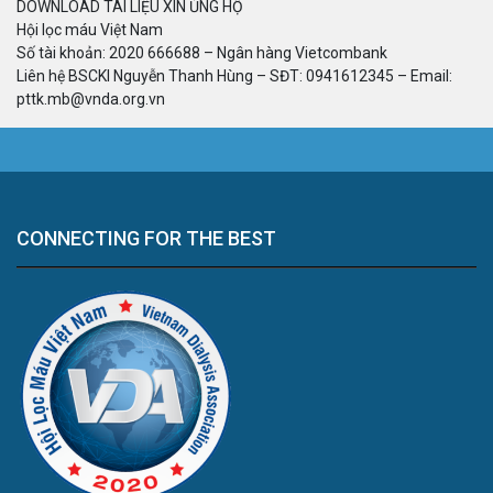
DOWNLOAD TÀI LIỆU XIN ỦNG HỘ
Hội lọc máu Việt Nam
Số tài khoản: 2020 666688 – Ngân hàng Vietcombank
Liên hệ BSCKI Nguyễn Thanh Hùng – SĐT: 0941612345 – Email:
pttk.mb@vnda.org.vn
CONNECTING FOR THE BEST