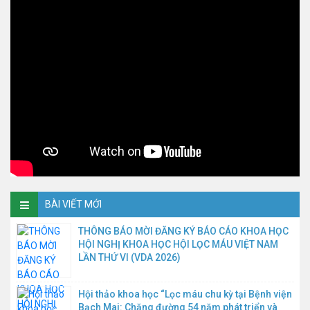
BÀI VIẾT MỚI
THÔNG BÁO MỜI ĐĂNG KÝ BÁO CÁO KHOA HỌC
HỘI NGHỊ KHOA HỌC HỘI LỌC MÁU VIỆT NAM
LẦN THỨ VI (VDA 2026)
Hội thảo khoa học “Lọc máu chu kỳ tại Bệnh viện
Bạch Mai: Chặng đường 54 năm phát triển và