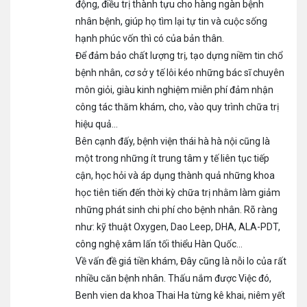
động, điều trị thành tựu cho hàng ngàn bệnh
nhân bệnh, giúp họ tìm lại tự tin và cuộc sống
hạnh phúc vốn thì có của bản thân.
Để đảm bảo chất lượng trị, tạo dựng niềm tin chổ
bệnh nhân, cơ sở y tế lôi kéo những bác sĩ chuyên
môn giỏi, giàu kinh nghiệm miễn phí đảm nhận
công tác thăm khám, cho, vào quy trình chữa trị
hiệu quả…
Bên cạnh đấy, bệnh viện thái hà hà nội cũng là
một trong những ít trung tâm y tế liên tục tiếp
cận, học hỏi và áp dụng thành quả những khoa
học tiên tiến đến thời kỳ chữa trị nhằm làm giảm
những phát sinh chi phí cho bệnh nhân. Rõ ràng
như: kỹ thuật Oxygen, Dao Leep, DHA, ALA-PDT,
công nghệ xâm lấn tối thiểu Hàn Quốc…
Về vấn đề giá tiền khám, Đây cũng là nỗi lo của rất
nhiều căn bệnh nhân. Thấu nắm được Việc đó,
Benh vien da khoa Thai Ha từng kê khai, niêm yết