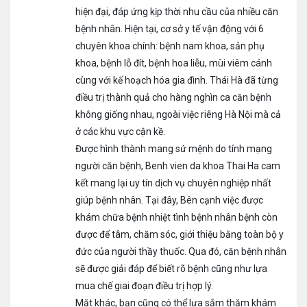
hiện đại, đáp ứng kịp thời nhu cầu của nhiều căn
bệnh nhân. Hiện tại, cơ sở y tế vận động với 6
chuyên khoa chính: bệnh nam khoa, sản phụ
khoa, bệnh lỗ đít, bệnh hoa liễu, mùi viêm cánh
cùng với kế hoạch hóa gia đình. Thái Hà đã từng
điều trị thành quả cho hàng nghìn ca căn bệnh
không giống nhau, ngoài việc riêng Hà Nội mà cả
ở các khu vực cận kề.
Được hình thành mang sứ mệnh do tính mạng
người căn bệnh, Benh vien da khoa Thai Ha cam
kết mang lại uy tín dịch vụ chuyên nghiệp nhất
giúp bệnh nhân. Tại đây, Bên cạnh việc được
khám chữa bệnh nhiệt tình bệnh nhân bệnh còn
được để tâm, chăm sóc, giới thiệu bằng toàn bộ y
đức của người thầy thuốc. Qua đó, căn bệnh nhân
sẽ được giải đáp để biết rõ bệnh cũng như lựa
mua chế giai đoạn điều trị hợp lý.
Mặt khác, bạn cũng có thể lựa sắm thăm khám