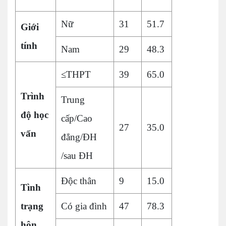
Nữ
31
51.7
Giới
tính
Nam
29
48.3
≤THPT
39
65.0
Trình
Trung
độ học
cấp/Cao
27
35.0
vấn
đẳng/ĐH
/sau ĐH
Độc thân
9
15.0
Tình
trạng
Có gia đình
47
78.3
hôn