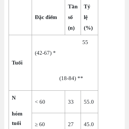
Tần
Tỷ
Đặc điểm
số
lệ
(n)
(%)
55
(42-67) *
Tuổi
(18-84) **
N
< 60
33
55.0
hóm
tuổi
≥ 60
27
45.0