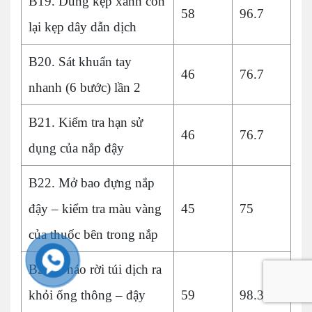
B19. Dùng kẹp xanh còn
58
96.7
lại kẹp dây dẫn dịch
B20. Sát khuẩn tay
46
76.7
nhanh (6 bước) lần 2
B21. Kiểm tra hạn sử
46
76.7
dụng của nắp đậy
B22. Mở bao đựng nắp
đậy – kiểm tra màu vàng
45
75
của thuốc bên trong nắp
B23. Tháo rời túi dịch ra
khỏi ống thông – đậy
59
98.3