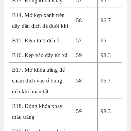
B13. Đóng khóa xoay
57
95
B14. Mở kẹp xanh trên
58
96.7
dây dẫn dịch để đuổi khí
B15. Đếm từ 1 đến 5
57
95
B16. Kẹp vào dây túi xả
59
98.3
B17. Mở khóa trắng để
châm dịch vào ổ bụng
58
96.7
đến khi hoàn tất
B18. Đóng khóa xoay
59
98.3
màu trắng