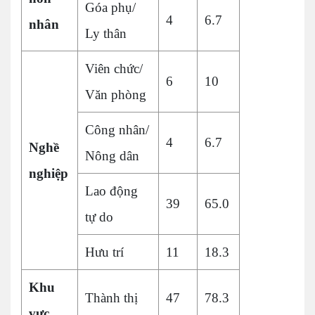
Góa phụ/
4
6.7
nhân
Ly thân
Viên chức/
6
10
Văn phòng
Công nhân/
4
6.7
Nghề
Nông dân
nghiệp
Lao động
39
65.0
tự do
Hưu trí
11
18.3
Khu
Thành thị
47
78.3
vực