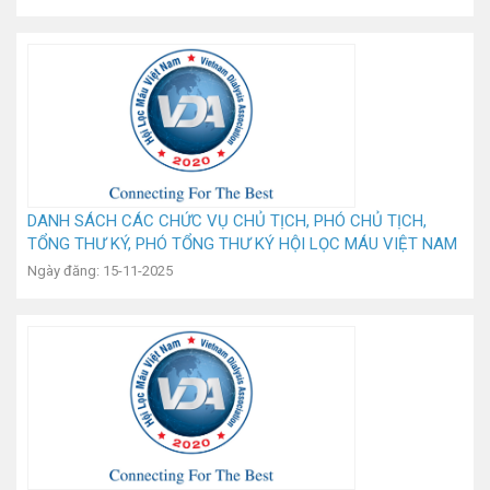
DANH SÁCH CÁC CHỨC VỤ CHỦ TỊCH, PHÓ CHỦ TỊCH,
TỔNG THƯ KÝ, PHÓ TỔNG THƯ KÝ HỘI LỌC MÁU VIỆT NAM
NHIỆM KỲ II (2025-2030)
Ngày đăng: 15-11-2025