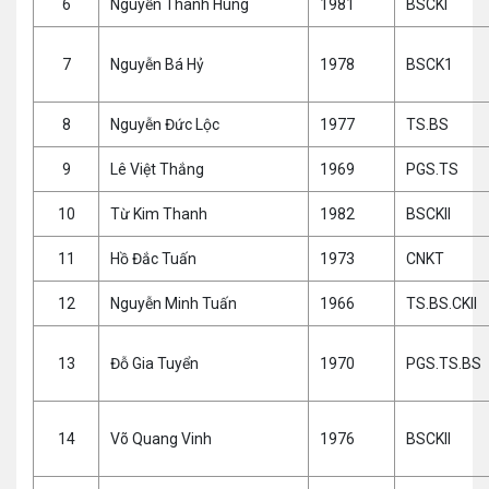
6
Nguyễn Thanh Hùng
1981
BSCKI
7
Nguyễn Bá Hỷ
1978
BSCK1
8
Nguyễn Đức Lộc
1977
TS.BS
9
Lê Việt Thắng
1969
PGS.TS
10
Từ Kim Thanh
1982
BSCKII
11
Hồ Đắc Tuấn
1973
CNKT
12
Nguyễn Minh Tuấn
1966
TS.BS.CKII
13
Đỗ Gia Tuyển
1970
PGS.TS.BS
14
Võ Quang Vinh
1976
BSCKII