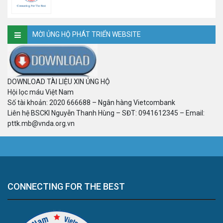
MỜI ỦNG HỘ PHÁT TRIỂN WEBSITE
DOWNLOAD TÀI LIỆU XIN ỦNG HỘ
Hội lọc máu Việt Nam
Số tài khoản: 2020 666688 – Ngân hàng Vietcombank
Liên hệ BSCKI Nguyễn Thanh Hùng – SĐT: 0941612345 – Email:
pttk.mb@vnda.org.vn
CONNECTING FOR THE BEST