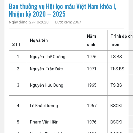
Ban thường vụ Hội lọc máu Việt Nam khóa I,
Nhiệm kỳ 2020 – 2025
Ngày đăng: 27-10-2020
Lượt xem: 2367
Năm
Trình độ c
Họ và tên
STT
sinh
môn
1
Nguyễn Thế Cường
1976
TS.BS
2
Nguyễn Trần Đức
1971
ThS.BS
3
Nguyễn Hữu Dũng
1965
TS.BS
4
Lê Khắc Dương
1967
BSCKII
5
Phạm Văn Hiền
1976
BSCKII