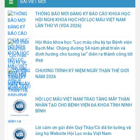
BÀI VIẾT MỚI
THÔNG BÁO MỜI ĐĂNG KÝ BÁO CÁO KHOA HỌC
HỘI NGHỊ KHOA HỌC HỘI LỌC MÁU VIỆT NAM
LẦN THỨ VI (VDA 2026)
Hội thảo khoa học “Lọc máu chu kỳ tại Bệnh viện
Bạch Mai: Chặng đường 54 năm phát triển và
định hướng cho tương lai” diễn ra thành công tốt
đẹp
CHƯƠNG TRÌNH KỶ NIỆM NGÀY THẬN THẾ GIỚI
NĂM 2026
HỘI LỌC MÁU VIỆT NAM TRAO TẶNG MÁY THẬN
NHÂN TẠO CHO BỆNH VIỆN ĐA KHOA TỈNH NINH
BÌNH
Lời cảm ơn gửi đến Quý Thầy/Cô đã tin tưởng và
ủng hộ Website Hội Lọc máu Việt Nam