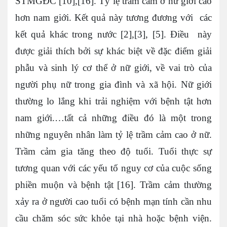
STMGĐC [10],[16]. Tỷ lệ trầm cảm ở nữ giới cao
hơn nam giới. Kết quả này tương đương với các
kết quả khác trong nước [2],[3], [5]. Điều này
được giải thích bởi sự khác biệt về đặc điểm giải
phẫu và sinh lý cơ thể ở nữ giới, về vai trò của
người phụ nữ trong gia đình và xã hội. Nữ giới
thường lo lắng khi trải nghiệm với bệnh tật hơn
nam giới.…tất cả những điều đó là một trong
những nguyên nhân làm tỷ lệ trầm cảm cao ở nữ.
Trầm cảm gia tăng theo độ tuổi. Tuổi thực sự
tương quan với các yếu tố nguy cơ của cuộc sống
phiền muộn và bệnh tật [16]. Trầm cảm thường
xảy ra ở người cao tuổi có bệnh mạn tính cần nhu
cầu chăm sóc sức khỏe tại nhà hoặc bệnh viện.