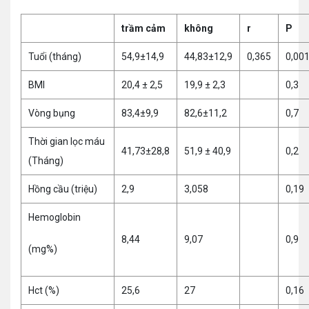
trầm cảm
không
r
P
Tuổi (tháng)
54,9±14,9
44,83±12,9
0,365
0,00
BMI
20,4 ± 2,5
19,9 ± 2,3
0,3
Vòng bụng
83,4±9,9
82,6±11,2
0,7
Thời gian lọc máu
41,73±28,8
51,9 ± 40,9
0,2
(Tháng)
Hồng cầu (triệu)
2,9
3,058
0,19
Hemoglobin
8,44
9,07
0,9
(mg%)
Hct (%)
25,6
27
0,16