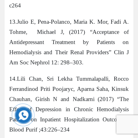
c264
13.Julio E, Pena-Polanco, Maria K. Mor, Fadi A.
Tohme, Michael J, (2017) “Acceptance of
Antidepressant Treatment by Patients on
Hemodialysis and Their Renal Providers” Clin J
Am Soc Nephrol 12: 298–303.
14.Lili Chan, Sri Lekha Tummalapalli, Rocco
Ferrandinod Priti Poojaryc, Aparna Saha, Kinsuk
Chauhan, Girish N and Nadkarni (2017) “The
Effect of Depression in Chronic Hemodialysis
Patients on Inpatient Hospitalization Outcomes”
Blood Purif ;43:226–234