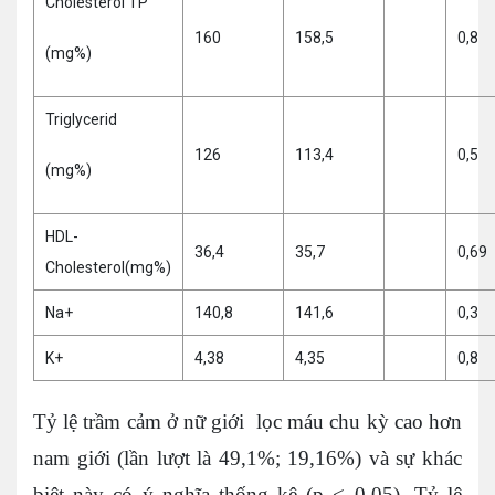
Cholesterol TP
160
158,5
0,8
(mg%)
Triglycerid
126
113,4
0,5
(mg%)
HDL-
36,4
35,7
0,69
Cholesterol(mg%)
Na+
140,8
141,6
0,3
K+
4,38
4,35
0,8
Tỷ lệ trầm cảm ở nữ giới lọc máu chu kỳ cao hơn
nam giới (lần lượt là 49,1%; 19,16%) và sự khác
biệt này có ý nghĩa thống kê (p < 0,05). Tỷ lệ