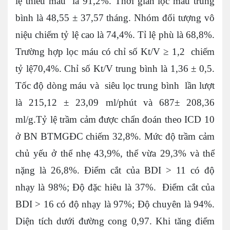
lệ thiếu máu là 91,2%. Thời gian lọc máu trung
bình là 48,55 ± 37,57 tháng. Nhóm đối tượng vô
niệu chiếm tỷ lệ cao là 74,4%. Tỉ lệ phù là 68,8%.
Trường hợp lọc máu có chỉ số Kt/V ≥ 1,2 chiếm
tỷ lệ70,4%. Chỉ số Kt/V trung bình là 1,36 ± 0,5.
Tốc độ dòng máu và siêu lọc trung bình lần lượt
là 215,12 ± 23,09 ml/phút và 687± 208,36
ml/g.Tỷ lệ trầm cảm được chẩn đoán theo ICD 10
ở BN BTMGĐC chiếm 32,8%. Mức độ trầm cảm
chủ yếu ở thể nhẹ 43,9%, thể vừa 29,3% và thể
nặng là 26,8%. Điểm cắt của BDI > 11 có độ
nhạy là 98%; Độ đặc hiêu là 37%. Điểm cắt của
BDI > 16 có độ nhạy là 97%; Độ chuyên là 94%.
Diện tích dưới đường cong 0,97. Khi tăng điểm