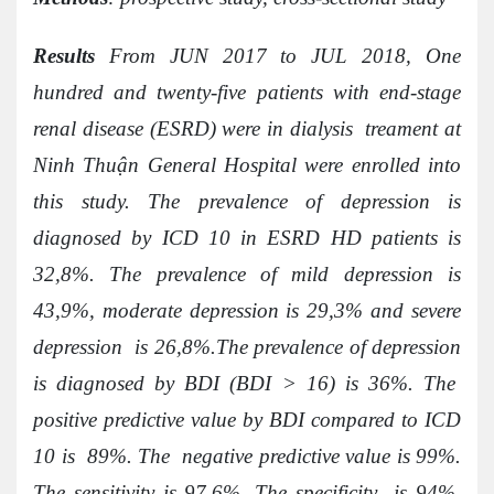
Results
From JUN 2017 to JUL 2018, One
hundred and twenty-five patients with end-stage
renal disease (ESRD) were in dialysis treament at
Ninh Thuận General Hospital were enrolled into
this study. The prevalence of depression is
diagnosed by ICD 10 in ESRD HD patients is
32,8%. The prevalence of mild depression is
43,9%, moderate depression is 29,3% and severe
depression is 26,8%.The prevalence of depression
is diagnosed by BDI (BDI > 16) is 36%. The
positive predictive value by BDI compared to ICD
10 is 89%. The negative predictive value is 99%.
The sensitivity is 97.6%. The specificity is 94%.