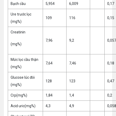
Bạch cầu
5,954
6,009
0,17
Ure trước lọc
109
116
0,15
(mg%)
Creatinin
7,96
9,2
0,05
(mg%)
Mức lọc cầu thận
7,64
7,46
0,18
(mg%)
Glucose lúc đói
128
123
0,47
(mg%)
Crp(mg%)
1,84
1,4
0,2
Acid uric(mg%)
4,3
4,9
0,05