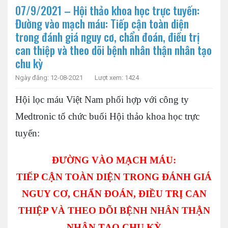
07/9/2021 – Hội thảo khoa học trực tuyến:
Đường vào mạch máu: Tiếp cận toàn diện
trong đánh giá nguy cơ, chẩn đoán, điều trị
can thiệp và theo dõi bệnh nhân thận nhân tạo
chu kỳ
Ngày đăng: 12-08-2021
Lượt xem: 1424
Hội lọc máu Việt Nam phối hợp với công ty
Medtronic tổ chức buổi Hội thảo khoa học trực
tuyến:
ĐƯỜNG VÀO MẠCH MÁU:
TIẾP CẬN TOÀN DIỆN TRONG ĐÁNH GIÁ
NGUY CƠ, CHẨN ĐOÁN, ĐIỀU TRỊ CAN
THIỆP VÀ THEO DÕI BỆNH NHÂN THẬN
NHÂN TẠO CHU KỲ