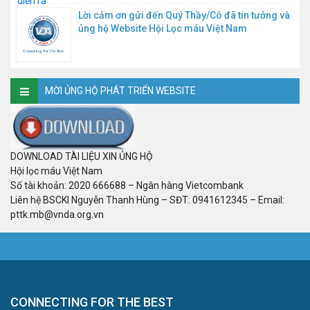
Lời cảm ơn gửi đến Quý Thầy/Cô đã tin tưởng và
ủng hộ Website Hội Lọc máu Việt Nam
MỜI ỦNG HỘ PHÁT TRIỂN WEBSITE
DOWNLOAD TÀI LIỆU XIN ỦNG HỘ
Hội lọc máu Việt Nam
Số tài khoản: 2020 666688 – Ngân hàng Vietcombank
Liên hệ BSCKI Nguyễn Thanh Hùng – SĐT: 0941612345 – Email:
pttk.mb@vnda.org.vn
CONNECTING FOR THE BEST