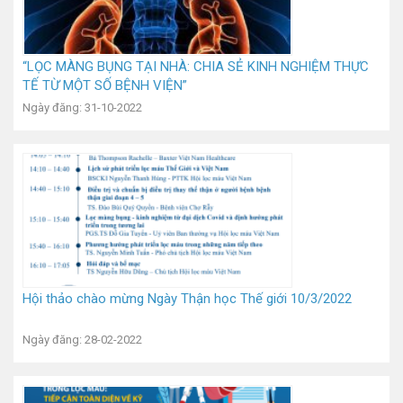
“LỌC MÀNG BỤNG TẠI NHÀ: CHIA SẺ KINH NGHIỆM THỰC
TẾ TỪ MỘT SỐ BỆNH VIỆN”
Ngày đăng: 31-10-2022
Hội thảo chào mừng Ngày Thận học Thế giới 10/3/2022
Ngày đăng: 28-02-2022