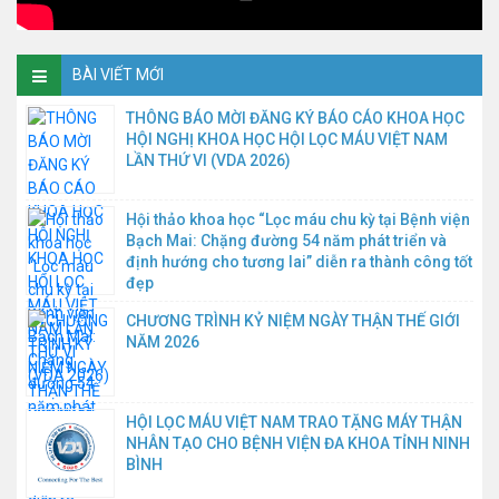
BÀI VIẾT MỚI
THÔNG BÁO MỜI ĐĂNG KÝ BÁO CÁO KHOA HỌC
HỘI NGHỊ KHOA HỌC HỘI LỌC MÁU VIỆT NAM
LẦN THỨ VI (VDA 2026)
Hội thảo khoa học “Lọc máu chu kỳ tại Bệnh viện
Bạch Mai: Chặng đường 54 năm phát triển và
định hướng cho tương lai” diễn ra thành công tốt
đẹp
CHƯƠNG TRÌNH KỶ NIỆM NGÀY THẬN THẾ GIỚI
NĂM 2026
HỘI LỌC MÁU VIỆT NAM TRAO TẶNG MÁY THẬN
NHÂN TẠO CHO BỆNH VIỆN ĐA KHOA TỈNH NINH
BÌNH