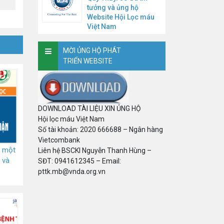
tưởng và ủng hộ
Website Hội Lọc máu
Việt Nam
MỜI ỦNG HỘ PHÁT
TRIỂN WEBSITE
DOWNLOAD TÀI LIỆU XIN ỦNG HỘ
Hội lọc máu Việt Nam
Số tài khoản: 2020 666688 – Ngân hàng
Vietcombank
t một
Liên hệ BSCKI Nguyễn Thanh Hùng –
 và
SĐT: 0941612345 – Email:
pttk.mb@vnda.org.vn