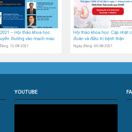
2021 – Hội thảo khoa học
Hội thảo khoa học: Cập nhật 
tuyến: Đường vào mạch máu:
đoán và điều trị bệnh thận
cận toàn diện trong đánh giá
đăng: 12-08-2021
Ngày đăng: 05-08-2021
cơ, chẩn đoán, điều trị can
 và theo dõi bệnh nhân thận
tạo chu kỳ
YOUTUBE
F