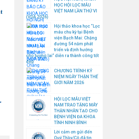
HỌC HỘI LỌC MÁU
VIỆT NAM LẦN THỨ VI
(VDA 2026)
Hội thảo khoa học “Lọc
máu chu kỳ tại Bệnh
viện Bạch Mai: Chặng
đường 54 năm phát
triển và định hướng
cho tương lai” diễn ra thành công tốt
đẹp
CHƯƠNG TRÌNH KỶ
NIỆM NGÀY THẬN THẾ
GIỚI NĂM 2026
HỘI LỌC MÁU VIỆT
NAM TRAO TẶNG MÁY
THẬN NHÂN TẠO CHO
BỆNH VIỆN ĐA KHOA
TỈNH NINH BÌNH
Lời cảm ơn gửi đến
Quý Thầy/Cô đã tin