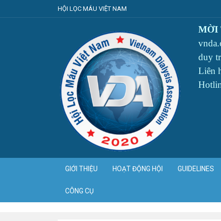
HỘI LỌC MÁU VIỆT NAM
MỜI
vnda.
duy t
Liên
Hotli
GIỚI THIỆU
HOẠT ĐỘNG HỘI
GUIDELINES
CÔNG CỤ