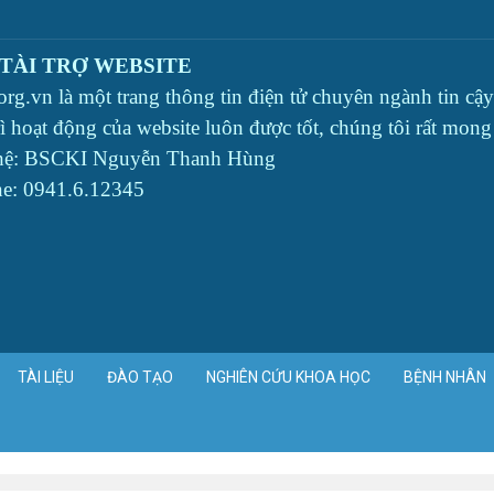
 TÀI TRỢ WEBSITE
org.vn là một trang thông tin điện tử chuyên ngành tin c
rì hoạt động của website luôn được tốt, chúng tôi rất mon
 hệ: BSCKI Nguyễn Thanh Hùng
ne: 0941.6.12345
TÀI LIỆU
ĐÀO TẠO
NGHIÊN CỨU KHOA HỌC
BỆNH NHÂN