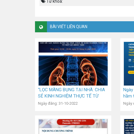
Từ khóa:
BÀI VIẾT LIÊN QUAN
“LỌC MÀNG BỤNG TẠI NHÀ: CHIA
Ngày
SẺ KINH NGHIỆM THỰC TẾ TỪ
hầm t
MỘT SỐ BỆNH VIỆN”
diện 
Ngày đăng: 31-10-2022
Ngày 
trùn