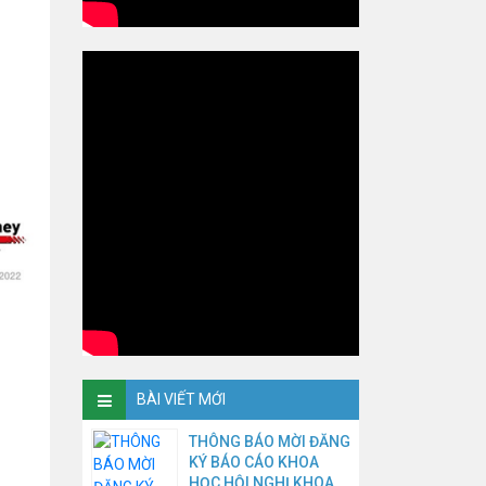
BÀI VIẾT MỚI
THÔNG BÁO MỜI ĐĂNG
KÝ BÁO CÁO KHOA
HỌC HỘI NGHỊ KHOA