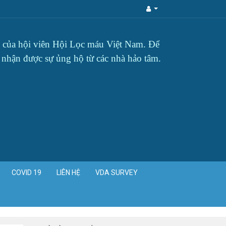
ậy của hội viên Hội Lọc máu Việt Nam. Để
g nhận được sự ủng hộ từ các nhà hảo tâm.
COVID 19
LIÊN HỆ
VDA SURVEY