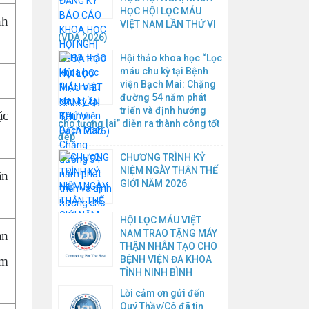
HỌC HỘI LỌC MÁU
nh
VIỆT NAM LẦN THỨ VI
(VDA 2026)
Hội thảo khoa học “Lọc
máu chu kỳ tại Bệnh
viện Bạch Mai: Chặng
đường 54 năm phát
triển và định hướng
ặc
cho tương lai” diễn ra thành công tốt
đẹp
CHƯƠNG TRÌNH KỶ
NIỆM NGÀY THẬN THẾ
ân
GIỚI NĂM 2026
HỘI LỌC MÁU VIỆT
NAM TRAO TẶNG MÁY
àn
THẬN NHÂN TẠO CHO
BỆNH VIỆN ĐA KHOA
ệm
TỈNH NINH BÌNH
Lời cảm ơn gửi đến
Quý Thầy/Cô đã tin