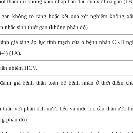
ột thăm dò không xâm nhập ban đầu của xơ hóa gan (1B
 gan không rõ ràng hoặc kết quả xét nghiệm không x
ân nhắc sinh thiết gan (không phân độ)
ánh giá tăng áp lực tĩnh mạch cửa ở bệnh nhân CKD ng
3-4) (1A).
nhân nhiễm HCV.
đánh giá bệnh thận toàn bộ bệnh nhân ở thời điểm ch
 thận với phân tích nước tiểu và mức lọc cầu thận ước tí
ng phân độ)