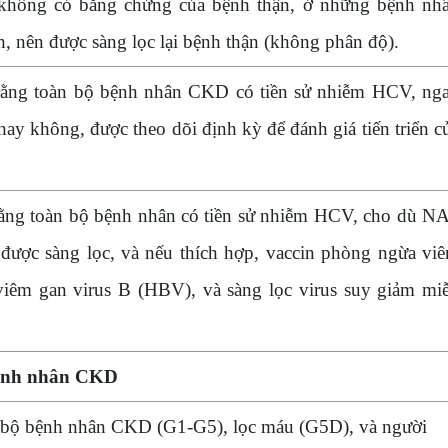
không có bằng chứng của bệnh thận, ở những bệnh nh
 nên được sàng lọc lại bệnh thận (không phân độ).
rằng toàn bộ bệnh nhân CKD có tiền sử nhiễm HCV, ng
ay không, được theo dõi định kỳ để đánh giá tiến triển c
ằng toàn bộ bệnh nhân có tiền sử nhiễm HCV, cho dù N
được sàng lọc, và nếu thích hợp, vaccin phòng ngừa vi
iêm gan virus B (HBV), và sàng lọc virus suy giảm mi
bệnh nhân CKD
n bộ bệnh nhân CKD (G1-G5), lọc máu (G5D), và người