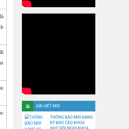
là
nh
ắt
ận
au
BÀI VIẾT MỚI
ọc
THÔNG BÁO MỜI ĐĂNG
KÝ BÁO CÁO KHOA
HỌC HỘI NGHỊ KHOA