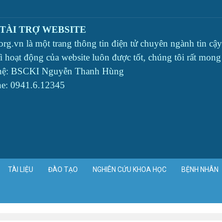
 TÀI TRỢ WEBSITE
org.vn là một trang thông tin điện tử chuyên ngành tin c
rì hoạt động của website luôn được tốt, chúng tôi rất mon
 hệ: BSCKI Nguyễn Thanh Hùng
ne: 0941.6.12345
TÀI LIỆU
ĐÀO TẠO
NGHIÊN CỨU KHOA HỌC
BỆNH NHÂN