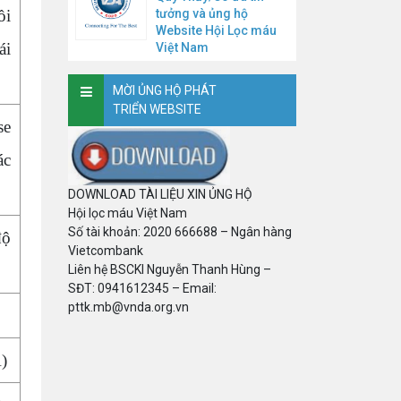
tưởng và ủng hộ
ồi
Website Hội Lọc máu
ái
Việt Nam
MỜI ỦNG HỘ PHÁT
TRIỂN WEBSITE
se
ác
DOWNLOAD TÀI LIỆU XIN ỦNG HỘ
Hội lọc máu Việt Nam
Số tài khoản: 2020 666688 – Ngân hàng
độ
Vietcombank
Liên hệ BSCKI Nguyễn Thanh Hùng –
SĐT: 0941612345 – Email:
pttk.mb@vnda.org.vn
)