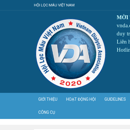
HỘI LỌC MÁU VIỆT NAM
MỜI
vnda.
duy t
Liên
Hotli
GIỚI THIỆU
HOẠT ĐỘNG HỘI
GUIDELINES
CÔNG CỤ