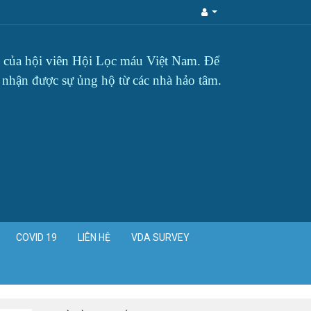
ậy của hội viên Hội Lọc máu Việt Nam. Để
g nhận được sự ủng hộ từ các nhà hảo tâm.
COVID 19
LIÊN HỆ
VDA SURVEY