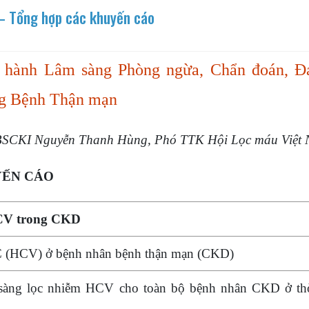
– Tổng hợp các khuyến cáo
hành Lâm sàng Phòng ngừa, Chẩn đoán, Đ
ong Bệnh Thận mạn
BSCKI Nguyễn Thanh Hùng, Phó TTK Hội Lọc máu Việt
YẾN CÁO
HCV trong CKD
 C (HCV) ở bệnh nhân bệnh thận mạn (CKD)
 sàng lọc nhiễm HCV cho toàn bộ bệnh nhân CKD ở th