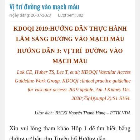
Vị trí đường vào mạch máu
Ngày đăng: 20-07-2023
Lượt xem: 382
KDOQI 2019:HƯỚNG DẪN THỰC HÀNH
LÂM SÀNG ĐƯỜNG VÀO MẠCH MÁU
HƯỚNG DẪN 3: VỊ TRÍ ĐƯỜNG VÀO
MẠCH MÁU
Lok CE, Huber TS, Lee T, et al; KDOQI Vascular Access
Guideline Work Group. KDOQI clinical practice guideline
for vascular access: 2019 update. Am J Kidney Dis.
2020;75(4)(suppl 2):S1-S164.
Lược dịch: BSCKI Nguyễn Thanh Hùng – PTTK VDA
Xin vui lòng tham khảo Hộp 1 để tìm hiểu bằng
chứng cơ bản cho Tuyên bố Hướng dẫn.