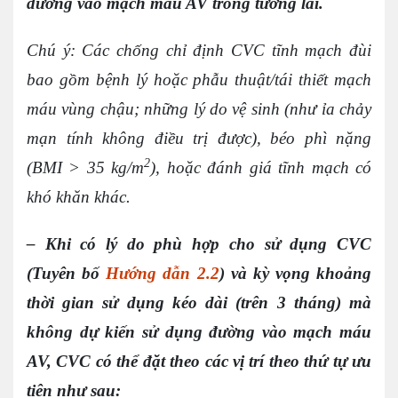
đường vào mạch máu AV trong tương lai.
Chú ý: Các chống chỉ định CVC tĩnh mạch đùi
bao gồm bệnh lý hoặc phẫu thuật/tái thiết mạch
máu vùng chậu; những lý do vệ sinh (như ỉa chảy
mạn tính không điều trị được), béo phì nặng
2
(BMI > 35 kg/m
), hoặc đánh giá tĩnh mạch có
khó khăn khác.
– Khi có lý do phù hợp cho sử dụng CVC
(Tuyên bố
Hướng dẫn 2.2
) và kỳ vọng khoảng
thời gian sử dụng kéo dài (trên 3 tháng) mà
không dự kiến sử dụng đường vào mạch máu
AV, CVC có thể đặt theo các vị trí theo thứ tự ưu
tiên như sau: