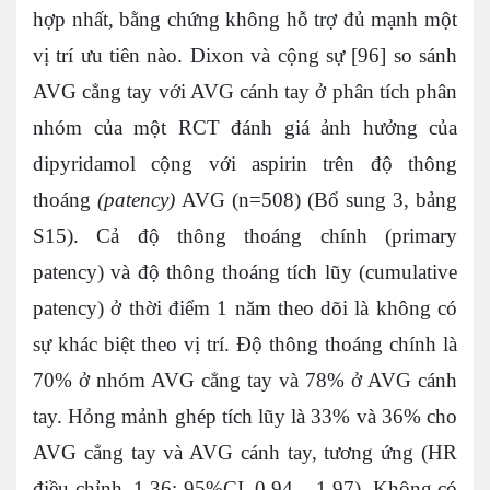
hợp nhất, bằng chứng không hỗ trợ đủ mạnh một
vị trí ưu tiên nào. Dixon và cộng sự [96] so sánh
AVG cẳng tay với AVG cánh tay ở phân tích phân
nhóm của một RCT đánh giá ảnh hưởng của
dipyridamol cộng với aspirin trên độ thông
thoáng
(patency)
AVG (n=508) (Bổ sung 3, bảng
S15). Cả độ thông thoáng chính (primary
patency) và độ thông thoáng tích lũy (cumulative
patency) ở thời điểm 1 năm theo dõi là không có
sự khác biệt theo vị trí. Độ thông thoáng chính là
70% ở nhóm AVG cẳng tay và 78% ở AVG cánh
tay. Hỏng mảnh ghép tích lũy là 33% và 36% cho
AVG cẳng tay và AVG cánh tay, tương ứng (HR
điều chỉnh, 1.36; 95%CI, 0.94 – 1.97). Không có